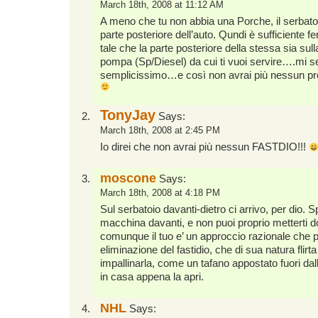
March 18th, 2008 at 11:12 AM
A meno che tu non abbia una Porche, il serbato
parte posteriore dell’auto. Qundi è sufficiente f
tale che la parte posteriore della stessa sia sull
pompa (Sp/Diesel) da cui ti vuoi servire….mi 
semplicissimo…e così non avrai più nessun pr
TonyJay
Says:
March 18th, 2008 at 2:45 PM
Io direi che non avrai più nessun FASTDIO!!!
moscone
Says:
March 18th, 2008 at 4:18 PM
Sul serbatoio davanti-dietro ci arrivo, per dio. 
macchina davanti, e non puoi proprio metterti d
comunque il tuo e’ un approccio razionale che p
eliminazione del fastidio, che di sua natura flirt
impallinarla, come un tafano appostato fuori dall
in casa appena la apri.
NHL
Says: