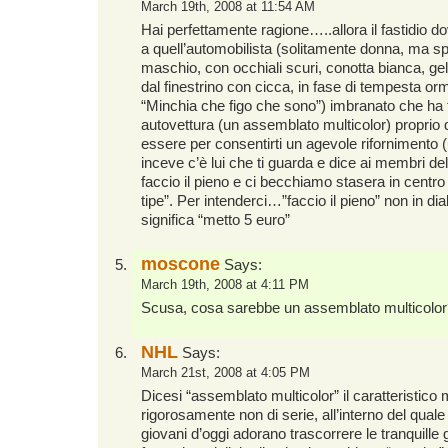
March 19th, 2008 at 11:54 AM
Hai perfettamente ragione…..allora il fastidio do
a quell’automobilista (solitamente donna, ma s
maschio, con occhiali scuri, conotta bianca, ge
dal finestrino con cicca, in fase di tempesta or
“Minchia che figo che sono”) imbranato che ha 
autovettura (un assemblato multicolor) proprio 
essere per consentirti un agevole rifornimento 
inceve c’è lui che ti guarda e dice ai membri del
faccio il pieno e ci becchiamo stasera in centro
tipe”. Per intenderci…”faccio il pieno” non in di
significa “metto 5 euro”
moscone
Says:
March 19th, 2008 at 4:11 PM
Scusa, cosa sarebbe un assemblato multicolo
NHL
Says:
March 21st, 2008 at 4:05 PM
Dicesi “assemblato multicolor” il caratteristic
rigorosamente non di serie, all’interno del quale
giovani d’oggi adorano trascorrere le tranquille