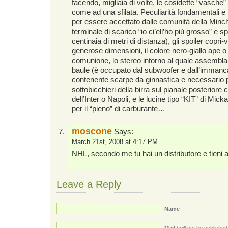
facendo, migliaia di volte, le cosidette “vasche”
come ad una sfilata. Peculiarità fondamentali 
per essere accettato dalle comunità della Minch
terminale di scarico “io ci’ell’ho più grosso” e
centinaia di metri di distanza), gli spoiler copri-v
generose dimensioni, il colore nero-giallo ape 
comunione, lo stereo intorno al quale assemblano l
baule (è occupato dal subwoofer e dall’immancab
contenente scarpe da ginnastica e necessario pe
sottobicchieri della birra sul pianale posteriore 
dell’Inter o Napoli, e le lucine tipo “KIT” di Mic
per il “pieno” di carburante…
moscone
Says:
March 21st, 2008 at 4:17 PM
NHL, secondo me tu hai un distributore e tieni al
Leave a Reply
Name