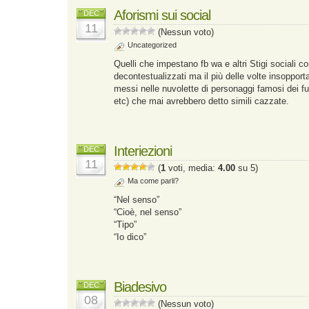
Aforismi sui social
DEC
11
(Nessun voto)
Uncategorized
Quelli che impestano fb wa e altri Stigi sociali 
decontestualizzati ma il più delle volte insopporta
messi nelle nuvolette di personaggi famosi dei f
etc) che mai avrebbero detto simili cazzate.
Interiezioni
DEC
11
(
1
voti, media:
4.00
su 5)
Ma come parli?
“Nel senso”
“Cioè, nel senso”
“Tipo”
“Io dico”
Biadesivo
DEC
08
(Nessun voto)