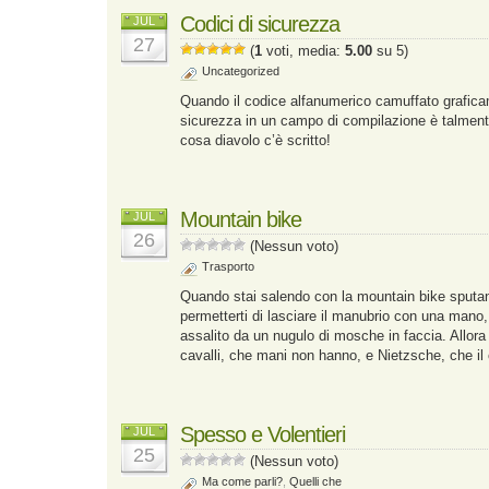
Codici di sicurezza
JUL
27
(
1
voti, media:
5.00
su 5)
Uncategorized
Quando il codice alfanumerico camuffato grafica
sicurezza in un campo di compilazione è talment
cosa diavolo c’è scritto!
Mountain bike
JUL
26
(Nessun voto)
Trasporto
Quando stai salendo con la mountain bike sputan
permetterti di lasciare il manubrio con una mano
assalito da un nugulo di mosche in faccia. Allora
cavalli, che mani non hanno, e Nietzsche, che il 
Spesso e Volentieri
JUL
25
(Nessun voto)
Ma come parli?
,
Quelli che