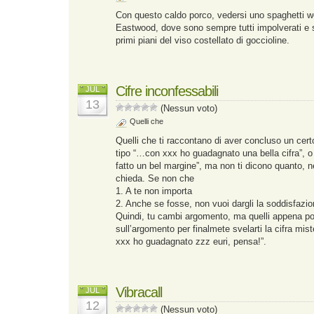
Con questo caldo porco, vedersi uno spaghetti we
Eastwood, dove sono sempre tutti impolverati e s
primi piani del viso costellato di goccioline.
Cifre inconfessabili
JUL
13
(Nessun voto)
Quelli che
Quelli che ti raccontano di aver concluso un cert
tipo “…con xxx ho guadagnato una bella cifra”, 
fatto un bel margine”, ma non ti dicono quanto, n
chieda. Se non che
1. A te non importa
2. Anche se fosse, non vuoi dargli la soddisfazi
Quindi, tu cambi argomento, ma quelli appena po
sull’argomento per finalmete svelarti la cifra m
xxx ho guadagnato zzz euri, pensa!”.
Vibracall
JUL
12
(Nessun voto)