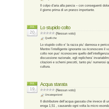
Il colpo d’aria alla pancia – con conseguenti dolor
il giorno prima di un pranzo importante.
Lo stupido colto
JUL
20
(Nessun voto)
Quelli che
Lo stupido colto e’ la razza piu’ dannosa e peric
Mentre l’intelligente ignorante sa riconoscere il va
colto non puo’ riconoscere quello dell’intelligenza
discussione razionale, egli replichera’ invariabil
citazioni e schemi precotti, tanto piu’ numerosi 
cultura.
Acqua starata
JUL
19
(Nessun voto)
Uncategorized
Il distributore dell’acqua gassata che invece di u
eroga 1,51 , causando ogni volta la micro esondaz