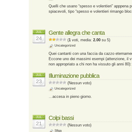
Quelli che usano “spesso e volentieri” apppena 
spiacevoli, tipo “spesso e volentieri rimango bloc
Gente allegra che canta
JUL
24
(
1
voti, media:
2.00
su 5)
Uncategorized
Quei cantanti con una faccia da cazzo eternamen
Eccone uno dei massimi esempi (attenzione, il v
non appropriato a chi non ha vissuto gli anni 80):
Illuminazione pubblica
JUL
23
(Nessun voto)
Uncategorized
…accesa in pieno giorno.
Colpi bassi
JUL
21
(Nessun voto)
Sfiga