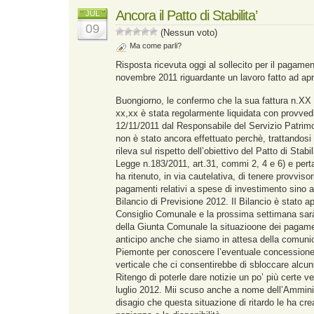
Ancora il Patto di Stabilita’
JUL
09
(Nessun voto)
Ma come parli?
Risposta ricevuta oggi al sollecito per il pagamen
novembre 2011 riguardante un lavoro fatto ad apr
Buongiorno, le confermo che la sua fattura n.XX 
xx,xx è stata regolarmente liquidata con provve
12/11/2011 dal Responsabile del Servizio Patrimo
non è stato ancora effettuato perchè, trattandosi
rileva sul rispetto dell’obiettivo del Patto di Stabil
Legge n.183/2011, art.31, commi 2, 4 e 6) e per
ha ritenuto, in via cautelativa, di tenere provviso
pagamenti relativi a spese di investimento sino 
Bilancio di Previsione 2012. Il Bilancio è stato ap
Consiglio Comunale e la prossima settimana sarà 
della Giunta Comunale la situazioone dei pagame
anticipo anche che siamo in attesa della comuni
Piemonte per conoscere l’eventuale concessione 
verticale che ci consentirebbe di sbloccare alcuni
Ritengo di poterle dare notizie un po’ più certe v
luglio 2012. Mii scuso anche a nome dell’Ammini
disagio che questa situazione di ritardo le ha cre