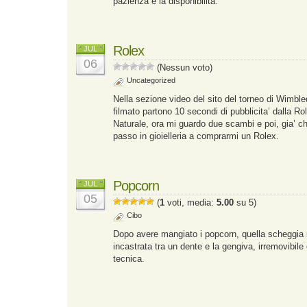
pazienza e la disponibilità.
Rolex
JUL
06
(Nessun voto)
Uncategorized
Nella sezione video del sito del torneo di Wimble
filmato partono 10 secondi di pubblicita’ dalla Ro
Naturale, ora mi guardo due scambi e poi, gia’ che
passo in gioielleria a comprarmi un Rolex.
Popcorn
JUL
05
(
1
voti, media:
5.00
su 5)
Cibo
Dopo avere mangiato i popcorn, quella scheggia 
incastrata tra un dente e la gengiva, irremovibil
tecnica.