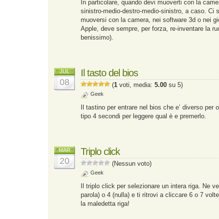
In particolare, quando devi muoverti con la camer
sinistro-medio-destro-medio-sinistro, a caso. Ci 
muoversi con la camera, nei software 3d o nei g
Apple, deve sempre, per forza, re-inventare la ru
benissimo).
Il tasto del bios
JUL
08
(
1
voti, media:
5.00
su 5)
Geek
Il tastino per entrare nel bios che e’ diverso per
tipo 4 secondi per leggere qual è e premerlo.
Triplo click
MAR
20
(Nessun voto)
Geek
Il triplo click per selezionare un intera riga. Ne 
parola) o 4 (nulla) e ti ritrovi a cliccare 6 o 7 vol
la maledetta riga!