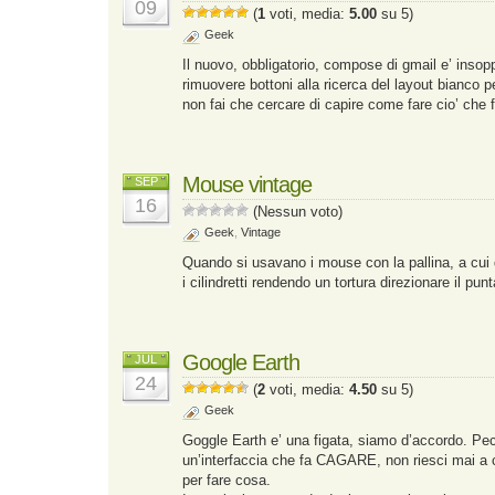
09
(
1
voti, media:
5.00
su 5)
Geek
Il nuovo, obbligatorio, compose di gmail e’ insop
rimuovere bottoni alla ricerca del layout bianco pe
non fai che cercare di capire come fare cio’ che 
Mouse vintage
SEP
16
(Nessun voto)
Geek
,
Vintage
Quando si usavano i mouse con la pallina, a cui
i cilindretti rendendo un tortura direzionare il punt
Google Earth
JUL
24
(
2
voti, media:
4.50
su 5)
Geek
Goggle Earth e’ una figata, siamo d’accordo. Pe
un’interfaccia che fa CAGARE, non riesci mai a 
per fare cosa.