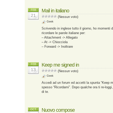
Mail in italiano
FEB
21
(Nessun voto)
Geek
Scrivendo in inglese tutto il giorno, ho momenti di
ricordare le parole italiane per:
– Attachment -> Allegato
– At -> Chiocciola
– Forward -> Inoltrare
Keep me signed in
FEB
13
(Nessun voto)
Geek
Accedi ad un forum ed accetti la spunta “Keep me 
spesso “Ricordami”. Dopo qualche ora ti re-loggi, 
di te.
Nuovo compose
OCT