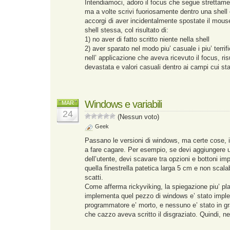
Intendiamoci, adoro il focus che segue strettame
ma a volte scrivi fuoriosamente dentro una shell e
accorgi di aver incidentalmente spostate il mouse,
shell stessa, col risultato di:
1) no aver di fatto scritto niente nella shell
2) aver sparato nel modo piu’ casuale i piu’ terrif
nell’ applicazione che aveva ricevuto il focus, ris
devastata e valori casuali dentro ai campi cui st
Windows e variabili
MAR
24
(Nessun voto)
Geek
Passano le versioni di windows, ma certe cose, 
a fare cagare. Per esempio, se devi aggiungere u
dell’utente, devi scavare tra opzioni e bottoni impr
quella finestrella patetica larga 5 cm e non scalabi
scatti.
Come afferma rickyviking, la spiegazione piu’ pla
implementa quel pezzo di windows e’ stato implem
programmatore e’ morto, e nessuno e’ stato in gra
che cazzo aveva scritto il disgraziato. Quindi, n