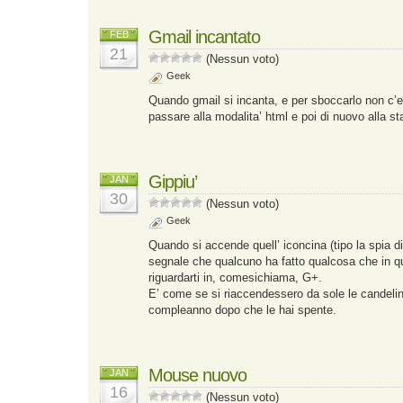
Gmail incantato
FEB
21
(Nessun voto)
Geek
Quando gmail si incanta, e per sboccarlo non c’
passare alla modalita’ html e poi di nuovo alla st
Gippiu’
JAN
30
(Nessun voto)
Geek
Quando si accende quell’ iconcina (tipo la spia di
segnale che qualcuno ha fatto qualcosa che in 
riguardarti in, comesichiama, G+.
E’ come se si riaccendessero da sole le candeline
compleanno dopo che le hai spente.
Mouse nuovo
JAN
16
(Nessun voto)