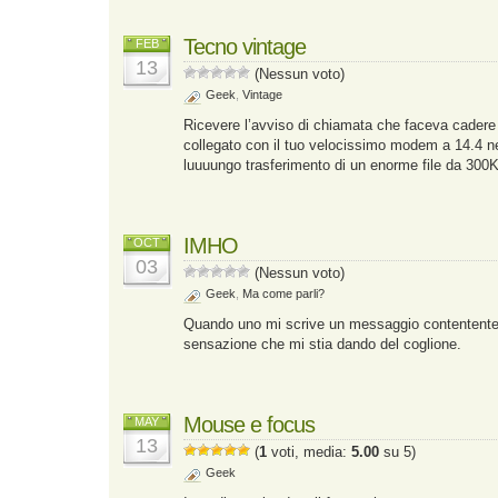
Tecno vintage
FEB
13
(Nessun voto)
Geek
,
Vintage
Ricevere l’avviso di chiamata che faceva cadere 
collegato con il tuo velocissimo modem a 14.4 n
luuuungo trasferimento di un enorme file da 300
IMHO
OCT
03
(Nessun voto)
Geek
,
Ma come parli?
Quando uno mi scrive un messaggio contentente
sensazione che mi stia dando del coglione.
Mouse e focus
MAY
13
(
1
voti, media:
5.00
su 5)
Geek