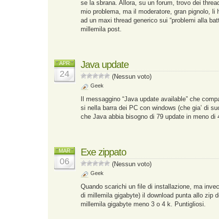
se la sbrana. Allora, su un forum, trovo dei threa
mio problema, ma il moderatore, gran pignolo, li h
ad un maxi thread generico sui “problemi alla bat
millemila post.
Java update
APR
24
(Nessun voto)
Geek
Il messaggino “Java update available” che compa
si nella barra dei PC con windows (che gia’ di suo
che Java abbia bisogno di 79 update in meno di 4
Exe zippato
MAR
06
(Nessun voto)
Geek
Quando scarichi un file di installazione, ma invec
di millemila gigabyte) il download punta allo zip d
millemila gigabyte meno 3 o 4 k. Puntigliosi.