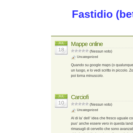
Fastidio (be
Mappe online
JUL
18
(Nessun voto)
Uncategorized
Quando su google maps (o qualunque alt
un luogo, e lo vedi scritto in piccolo. 
poi torna minuscolo.
Carciofi
JUL
10
(Nessun voto)
Uncategorized
Al di la’ dell’ idea che fresco uguale c
puo’ anche essere vero in questa landa
rimasugli di cervello che sono avanzat