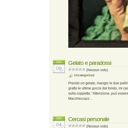
Gelato e paradossi
JUL
08
(Nessun voto)
Uncategorized
Prendo un gelato, mangio le due pallin
gratto le ultime gocce dal fondo, mi ca
sulla coppetta: “Attenzione, puó essere
Maccheccazz…
Cercasi personale
JUL
04
(Nessun voto)