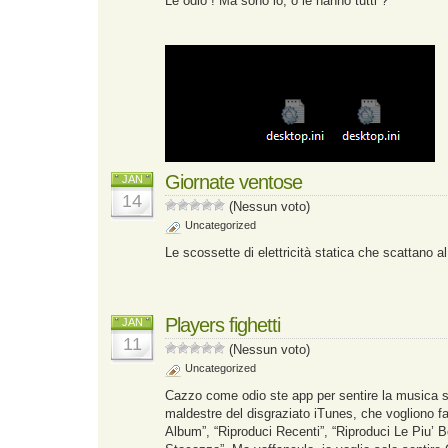
Le odio ! Ma sono io, o le hanno tutti ?
Giornate ventose
JAN
14
(Nessun voto)
Uncategorized
Le scossette di elettricità statica che scattano a
Players fighetti
JAN
11
(Nessun voto)
Uncategorized
Cazzo come odio ste app per sentire la musica sul
maldestre del disgraziato iTunes, che vogliono far
Album”, “Riproduci Recenti”, “Riproduci Le Piu’ Be