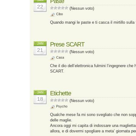
Paste
JAN
22
(Nessun voto)
Cibo
Quando mangi le paste e ti casca il mirtillo sulla 
Prese SCART
JAN
21
(Nessun voto)
Casa
Che il dio dell’elettronica fulmini l’ingegnere che
SCART.
Etichette
JAN
18
(Nessun voto)
Psycho
Qualche mese fa mi sono svegliato che non soppo
delle maglie.
Ancora oggi mi capita di indossare una magliett
allora, e di dovermi spogliare a meta’ giornata per 