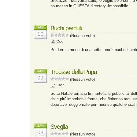
Stocazzo”. Ma vaffanculo, io voglio solo sentir
ho messo in QUESTA directory. Impossibile.
Buchi perduti
JAN
10
(Nessun voto)
Cibo
Perdere in meno di una settimana 2 buchi di cint
Trousse della Pupa
JAN
09
(Nessun voto)
Casa
Sotto Natale tornano le martellanti pubblicita’ del
dalle piu’ improbabili forme, che finiranno mai u
dopo aver soggiornato per mesi su qualche scaff
Sveglia
JAN
08
(Nessun voto)