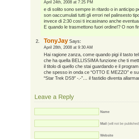
April 24th, 2008 at 7:25 PM
e di solito sono sempre in ritardo o in anticipo p
son oaccumulati tutti gli errori nel palinsesto tip
invece di 2:30 cosi ti incasinano anche eventual
E quando le trasmettono fuori ordine!? O non fi
TonyJay
Says:
April 28th, 2008 at 9:30 AM
Hai ragione zanza, come quando pigi il tasto t
che ha quella BELLISSIMA funzione che ti met
il titolo di quello che stai guardando e il pro
che spesso in onda ce “OTTO E MEZZO” e sul t
“Star Trek DS9″ -.-”… il fastidio diventa allarman
Leave a Reply
Name
Mail
(will not be published
Website