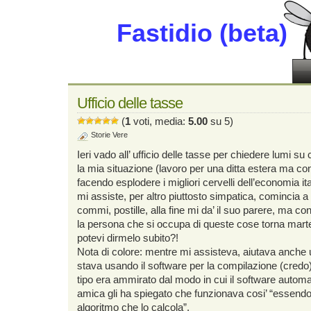
Fastidio (beta)
Ufficio delle tasse
(
1
voti, media:
5.00
su 5)
Storie Vere
Ieri vado all’ ufficio delle tasse per chiedere lumi s
la mia situazione (lavoro per una ditta estera ma con 
facendo esplodere i migliori cervelli dell’economia it
mi assiste, per altro piuttosto simpatica, comincia a 
commi, postille, alla fine mi da’ il suo parere, ma 
la persona che si occupa di queste cose torna marte
potevi dirmelo subito?!
Nota di colore: mentre mi assisteva, aiutava anche 
stava usando il software per la compilazione (credo) d
tipo era ammirato dal modo in cui il software automat
amica gli ha spiegato che funzionava cosi’ “essendo
algoritmo che lo calcola”.