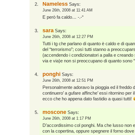
Nameless
Says:
June 26th, 2008 at 11:41 AM
E però fa caldo… -.-“
sara
Says:
June 26th, 2008 at 12:27 PM
Tutti i tg che parlano di quanto è caldo e di qua
del “terrorismo”; così tutti stanno a preoccupars
(accendendo i condizionatori a palla e creando
via e via)e non si preoccupano di quanto sono “c
ponghi
Says:
June 26th, 2008 at 12:51 PM
Personalmente adoravo la pioggia ed il freddo de
continuero’ a gufare affinche’ essi ritornino per il
ecco che ho appena dato fastidio a quasi tutti!
moscone
Says:
June 26th, 2008 at 1:17 PM
D’accordissimo col ponghi. Ma che lusso non e’
con la copertina, oppure spegnere il forno dove h