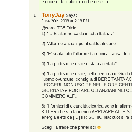
e godere del calduccio che ne esce…
TonyJay
Says:
June 26th, 2008 at 2:18 PM
@sara: TG5 Dixit:
1) “… E’ allarme caldo in tutta Italia…”
2) “Allarme anziani per il caldo africano”
3) “E’ scatattato l’allarme bambini a causa del c
4) “La protezione civile è stata allertata”
5) “La protezione civile, nella persona di Guido
l’uomo ovunque), consiglia di BERE TANTA
LEGGERI, NON USCIRE NELLE ORE CENT
GIORNATA e PORTARE GLI ANZIANI NEI C
COMMERCIALI”…
6) “I fornitori di elettricità elettrica sono in all
KILLER che sta fancendo ARRIVARE ALLE STE
energia elettrica […] il RISCHIO blackuot si fa 
Scegli la frase che preferisci