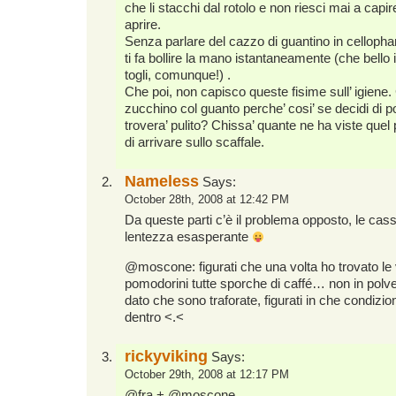
che li stacchi dal rotolo e non riesci mai a capir
aprire.
Senza parlare del cazzo di guantino in celloph
ti fa bollire la mano istantaneamente (che bello 
togli, comunque!) .
Che poi, non capisco queste fisime sull’ igiene. 
zucchino col guanto perche’ cosi’ se decidi di po
trovera’ pulito? Chissa’ quante ne ha viste quel
di arrivare sullo scaffale.
Nameless
Says:
October 28th, 2008 at 12:42 PM
Da queste parti c’è il problema opposto, le cas
lentezza esasperante
@moscone: figurati che una volta ho trovato le
pomodorini tutte sporche di caffé… non in polve
dato che sono traforate, figurati in che condizio
dentro <.<
rickyviking
Says:
October 29th, 2008 at 12:17 PM
@fra + @moscone