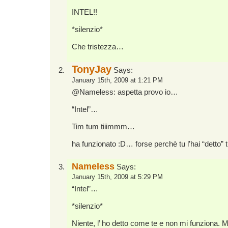
INTEL!!
*silenzio*
Che tristezza…
TonyJay
Says:
January 15th, 2009 at 1:21 PM
@Nameless: aspetta provo io…
“Intel”…
Tim tum tiiimmm…
ha funzionato :D… forse perchè tu l’hai “detto”
Nameless
Says:
January 15th, 2009 at 5:29 PM
“Intel”…
*silenzio*
Niente, l’ ho detto come te e non mi funziona. M