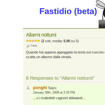
Fastidio (beta)
Allarmi notturni
(
2
voti, media:
5.00
su 5)
Casa
Quando hai appena appoggiato la testa sul cuscino e 
scatta un allarme dalla strada.
8 Responses to “Allarmi notturni”
ponghi
Says:
January 30th, 2009 at 2:43 PM
…o i maledetti cagnoni abbaianti…