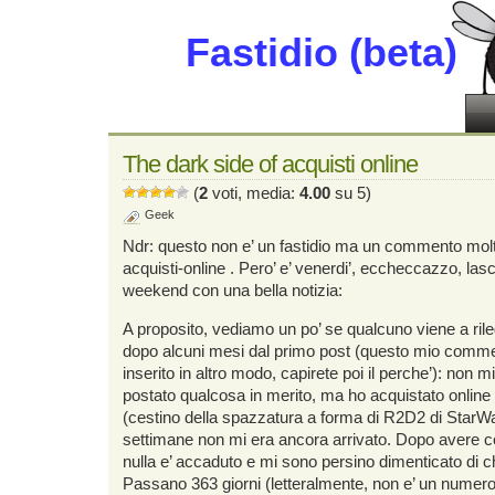
Fastidio (beta)
The dark side of acquisti online
(
2
voti, media:
4.00
su 5)
Geek
Ndr: questo non e’ un fastidio ma un commento molt
acquisti-online
. Pero’ e’ venerdi’, eccheccazzo, la
weekend con una bella notizia:
A proposito, vediamo un po’ se qualcuno viene a ril
dopo alcuni mesi dal primo post (questo mio comm
inserito in altro modo, capirete poi il perche’): non mi
postato qualcosa in merito, ma ho acquistato onlin
(cestino della spazzatura a forma di R2D2 di StarWar
settimane non mi era ancora arrivato. Dopo avere con
nulla e’ accaduto e mi sono persino dimenticato di 
Passano 363 giorni (letteralmente, non e’ un numero