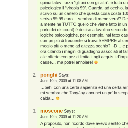
quindi fatevi forza “gli uni con gli altri”: è tutta 
psicologica il “virgola 99”. Guarda, ad occhio, la 
scrivo su un cartello che questa cosa costa 10
scrivo 99,99 euro… sembra di meno vero!? De
a mente he TUTTO quello che viene fatto in u
parlo dei discount) è deciso a tavolino secondo 
logiche psicologiche, per esempio, hai fatto ca
compri più di frequente si trova SEMPRE al cent
meglio più o meno ad altezza occhio? :-D… e p
ora citando i magini di guadagno associati al f
alle offerte con pezzi limitati, agli acquisti d’imp
casse… ma potrei annoiare!
ponghi
Says:
June 10th, 2009 at 11:08 AM
…beh, con una certa sapienza ed una certa ar
mi sembra che TonyJay annunci un po’ la scope
calda…
moscone
Says:
June 10th, 2009 at 11:20 AM
A proposito, non ricordo dove avevo sentito ch