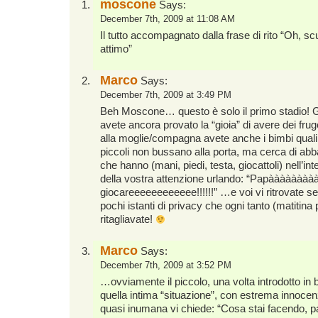
moscone
Says:
December 7th, 2009 at 11:08 AM
Il tutto accompagnato dalla frase di rito “Oh, 
attimo”
Marco
Says:
December 7th, 2009 at 3:49 PM
Beh Moscone… questo è solo il primo stadio! 
avete ancora provato la “gioia” di avere dei frug
alla moglie/compagna avete anche i bimbi quali g
piccoli non bussano alla porta, ma cerca di abba
che hanno (mani, piedi, testa, giocattoli) nell’in
della vostra attenzione urlando: “Papààààààààà
giocareeeeeeeeeeee!!!!!!” …e voi vi ritrovate
pochi istanti di privacy che ogni tanto (matitina
ritagliavate!
Marco
Says:
December 7th, 2009 at 3:52 PM
…ovviamente il piccolo, una volta introdotto in
quella intima “situazione”, con estrema innoce
quasi inumana vi chiede: “Cosa stai facendo, p