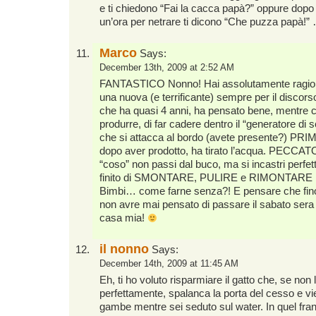
e ti chiedono “Fai la cacca papà?” oppure dopo 
un’ora per netrare ti dicono “Che puzza papà!” 
Marco
Says:
December 13th, 2009 at 2:52 AM
FANTASTICO Nonno! Hai assolutamente ragio
una nuova (e terrificante) sempre per il discors
che ha quasi 4 anni, ha pensato bene, mentre c
produrre, di far cadere dentro il “generatore di
che si attacca al bordo (avete presente?) PRIMA
dopo aver prodotto, ha tirato l’acqua. PECCAT
“coso” non passi dal buco, ma si incastri perf
finito di SMONTARE, PULIRE e RIMONTARE il w
Bimbi… come farne senza?! E pensare che fino
non avre mai pensato di passare il sabato sera
casa mia!
il nonno
Says:
December 14th, 2009 at 11:45 AM
Eh, ti ho voluto risparmiare il gatto che, se non 
perfettamente, spalanca la porta del cesso e vie
gambe mentre sei seduto sul water. In quel fran