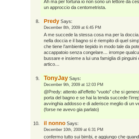
Ah ma per fortuna io non sono un lettore da cess
un approccio da centometrista.
Predy
Says:
December 8th, 2009 at 6:45 PM
A me succede la stessa cosa ma per la doccia
nella doccia e il bagno si è riempito di quel si
che tiene l’ambiente tiepido in modo tale da pote
accappatoio senza congelare… irrompe qualc
bussare e insieme a lui una famiglia di pinguini 
artico…
TonyJay
Says:
December 9th, 2009 at 12:03 PM
@Predy: attento all’effetto “vuoto” che si gener
porta del bagno e se hai la tenda succede l’irrepa
avvinghia addosso e di aderisce meglio di un ves
(forse ne avevo gia parlato)
il nonno
Says:
December 10th, 2009 at 6:31 PM
confermo tutto sui bimbi, e aggiungo che quand