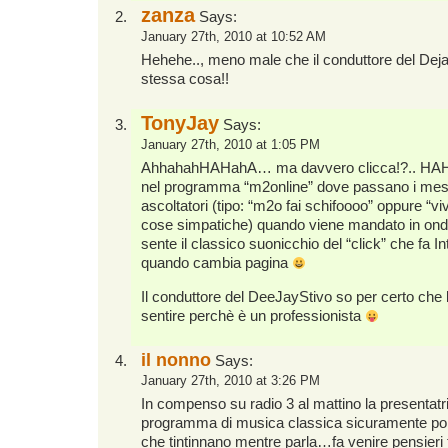
zanza
Says:
January 27th, 2010 at 10:52 AM
Hehehe.., meno male che il conduttore del Deja
stessa cosa!!
TonyJay
Says:
January 27th, 2010 at 1:05 PM
AhhahahHAHahA… ma davvero clicca!?.. H
nel programma “m2online” dove passano i mess
ascoltatori (tipo: “m2o fai schifoooo” oppure “vi
cose simpatiche) quando viene mandato in onda
sente il classico suonicchio del “click” che fa I
quando cambia pagina
Il conduttore del DeeJayStivo so per certo che 
sentire perchè è un professionista
il nonno
Says:
January 27th, 2010 at 3:26 PM
In compenso su radio 3 al mattino la presentatr
programma di musica classica sicuramente por
che tintinnano mentre parla…fa venire pensieri t