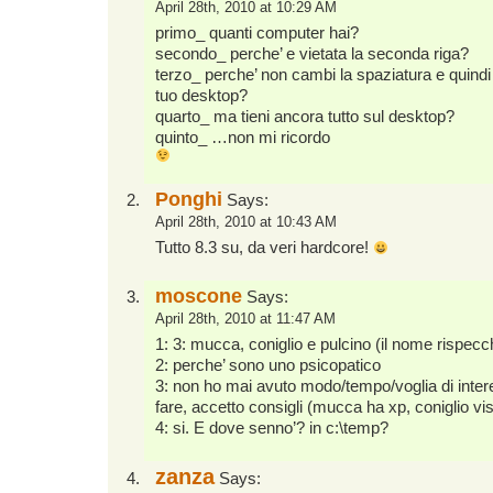
April 28th, 2010 at 10:29 AM
primo_ quanti computer hai?
secondo_ perche’ e vietata la seconda riga?
terzo_ perche’ non cambi la spaziatura e quindi 
tuo desktop?
quarto_ ma tieni ancora tutto sul desktop?
quinto_ …non mi ricordo
Ponghi
Says:
April 28th, 2010 at 10:43 AM
Tutto 8.3 su, da veri hardcore!
moscone
Says:
April 28th, 2010 at 11:47 AM
1: 3: mucca, coniglio e pulcino (il nome rispecc
2: perche’ sono uno psicopatico
3: non ho mai avuto modo/tempo/voglia di inte
fare, accetto consigli (mucca ha xp, coniglio vi
4: si. E dove senno’? in c:\temp?
zanza
Says: