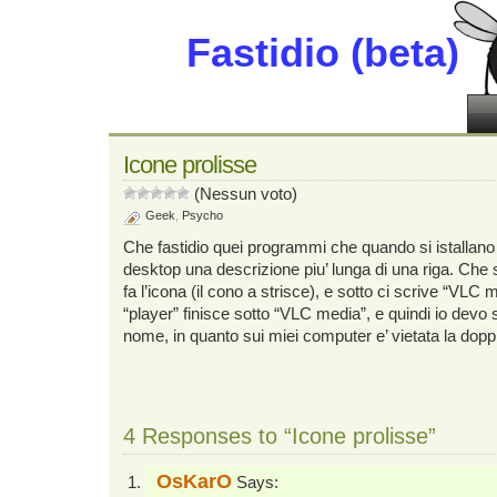
Fastidio (beta)
Icone prolisse
(Nessun voto)
Geek
,
Psycho
Che fastidio quei programmi che quando si istallano 
desktop una descrizione piu’ lunga di una riga. Che 
fa l’icona (il cono a strisce), e sotto ci scrive “VLC
“player” finisce sotto “VLC media”, e quindi io devo st
nome, in quanto sui miei computer e’ vietata la doppi
4 Responses to “Icone prolisse”
OsKarO
Says: