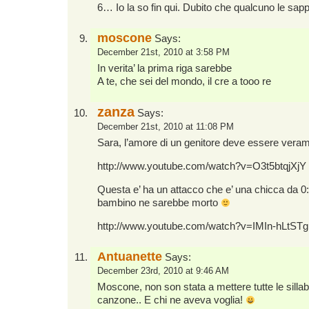
6… Io la so fin qui. Dubito che qualcuno le sappi
moscone
Says:
December 21st, 2010 at 3:58 PM
In verita’ la prima riga sarebbe
A te, che sei del mondo, il cre a tooo re
zanza
Says:
December 21st, 2010 at 11:08 PM
Sara, l’amore di un genitore deve essere vera
http://www.youtube.com/watch?v=O3t5btqjXjY
Questa e’ ha un attacco che e’ una chicca da 
bambino ne sarebbe morto
http://www.youtube.com/watch?v=IMIn-hLtSTg
Antuanette
Says:
December 23rd, 2010 at 9:46 AM
Moscone, non son stata a mettere tutte le silla
canzone.. E chi ne aveva voglia!