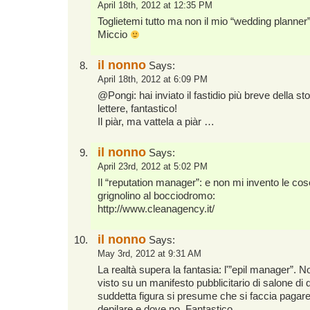
April 18th, 2012 at 12:35 PM
Toglietemi tutto ma non il mio “wedding planner”
Miccio
il nonno
Says:
April 18th, 2012 at 6:09 PM
@Pongi: hai inviato il fastidio più breve della s
lettere, fantastico!
Il piàr, ma vattela a piàr …
il nonno
Says:
April 23rd, 2012 at 5:02 PM
Il “reputation manager”: e non mi invento le co
grignolino al bocciodromo:
http://www.cleanagency.it/
il nonno
Says:
May 3rd, 2012 at 9:31 AM
La realtà supera la fantasia: l'”epil manager”. 
visto su un manifesto pubblicitario di salone di 
suddetta figura si presume che si faccia pagare
depilare e dove no. Fantastico.