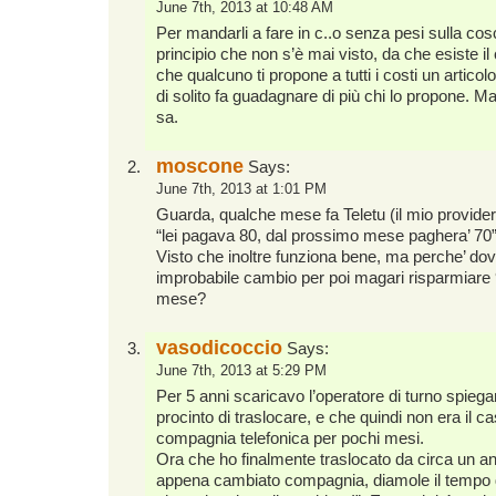
June 7th, 2013 at 10:48 AM
Per mandarli a fare in c..o senza pesi sulla cosc
principio che non s’è mai visto, da che esiste i
che qualcuno ti propone a tutti i costi un articolo
di solito fa guadagnare di più chi lo propone. M
sa.
moscone
Says:
June 7th, 2013 at 1:01 PM
Guarda, qualche mese fa Teletu (il mio provider)
“lei pagava 80, dal prossimo mese paghera’ 70”
Visto che inoltre funziona bene, ma perche’ dov
improbabile cambio per poi magari risparmiare
mese?
vasodicoccio
Says:
June 7th, 2013 at 5:29 PM
Per 5 anni scaricavo l’operatore di turno spieg
procinto di traslocare, e che quindi non era il 
compagnia telefonica per pochi mesi.
Ora che ho finalmente traslocato da circa un an
appena cambiato compagnia, diamole il tempo d